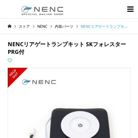

ストア
NENC
内装パーツ
NENCリアゲートランプキット SKフォレスター PRG付
NENCリアゲートランプキット SKフォレスター
PRG付
S
L
D
O
U
O
T