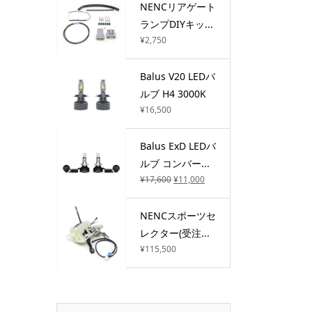
NENCリアゲート
ランプDIYキッ...
¥
2,750
Balus V20 LEDバ
ルブ H4 3000K
¥
16,500
Balus ExD LEDバ
ルブ コンバー...
¥
17,600
¥
11,000
NENCスポーツセ
レクター(受注...
¥
115,500